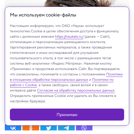
Мы используем сookie-файлы
Настоящим информируем, что ОАО «Наука» использует
технологию Cookie в целях обеспечения доступа к функционалу
сайта с доменным именем
https://naukatv.ru/
(далее — Сайт),
оптимизации и персонализации размещаемого контента,
таргетирования рекламных материалов, а также проведения
статистических и иных исследований для улучшения
пользовательского опыта, в том числе с размещением тегов
системы веб-аналитики «Яндекс Метрика». Нажимая кнопку
«Принимаю» и продолжая использовать Сайт, Вы подтверждаете,
что ознакомлены, понимаете и согласны с положениями
Политики
в отношении обработки персональных данных
и
Политики по
На сайте могут быть использованы материалы
работе с Cookie
, а также свободно, своей волей и в своем
интернет-ресурсов Facebook и Instagram,
интересе даёте
Согласие на обработку персональных данных
.
владельцем которых является компания Meta
Определить применимые Cookie или удалить их Вы сможете в
настройках браузера.
Platforms Inc., запрещённая на территории
Российской Федерации
Принимаю