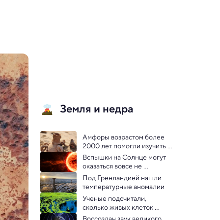
Земля и недра
Амфоры возрастом более 
2000 лет помогли изучить 
древнее магнитное поле 
Вспышки на Солнце могут 
Земли
оказаться вовсе не 
«вспышками», а очень 
Под Гренландией нашли 
долгим процессом
температурные аномалии
Ученые подсчитали, 
сколько живых клеток 
сейчас на Земле и сколько 
Воссоздан звук великого 