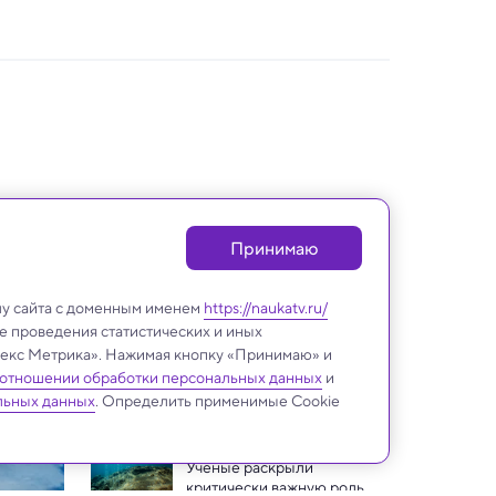
Принимаю
лу сайта с доменным именем
https://naukatv.ru/
е проведения статистических и иных
ндекс Метрика». Нажимая кнопку «Принимаю» и
 отношении обработки персональных данных
и
Земля и недра
льных данных
. Определить применимые Cookie
Ученые раскрыли 
критически важную роль 