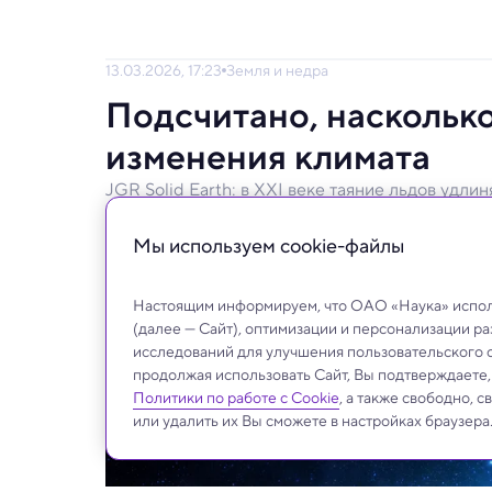
13.03.2026, 17:23
Земля и недра
Подсчитано, насколько
изменения климата
JGR Solid Earth: в XXI веке таяние льдов удлиня
Темпы изменения продолжительности суто
Мы используем сookie-файлы
Настоящим информируем, что ОАО «Наука» исполь
(далее — Сайт), оптимизации и персонализации р
исследований для улучшения пользовательского 
продолжая использовать Сайт, Вы подтверждаете
Политики по работе с Cookie
, а также свободно, 
или удалить их Вы сможете в настройках браузера