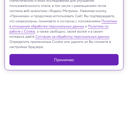
статистических и иных исследований для улучшения
пользовательского опыта, в том числе с размещением тегов
Shutterstock
системы веб-аналитики «Яндекс Метрика». Нажимая кнопку
«Принимаю» и продолжая использовать Сайт, Вы подтверждаете,
что ознакомлены, понимаете и согласны с положениями
Политики
в отношении обработки персональных данных
и
Политики по
Реклама
работе с Cookie
, а также свободно, своей волей и в своем
интересе даёте
Согласие на обработку персональных данных
.
Определить применимые Cookie или удалить их Вы сможете в
настройках браузера.
Принимаю
18.11.2022, 16:22
Космос
13 млрд лет за несколько движений
мышкой: опубликована крупнейшая