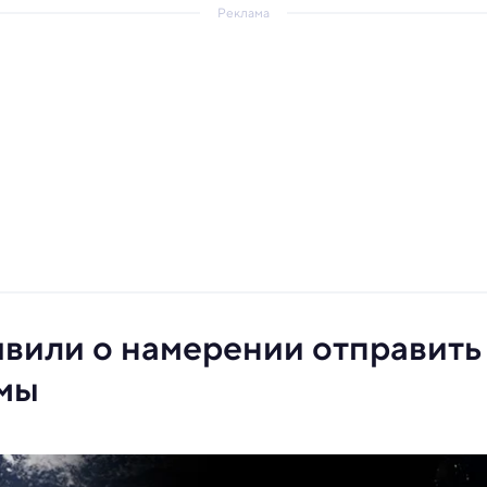
Реклама
явили о намерении отправить
змы