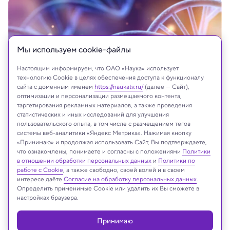
Мы используем сookie-файлы
Настоящим информируем, что ОАО «Наука» использует
технологию Cookie в целях обеспечения доступа к функционалу
сайта с доменным именем
https://naukatv.ru/
(далее — Сайт),
оптимизации и персонализации размещаемого контента,
таргетирования рекламных материалов, а также проведения
статистических и иных исследований для улучшения
пользовательского опыта, в том числе с размещением тегов
системы веб-аналитики «Яндекс Метрика». Нажимая кнопку
«Принимаю» и продолжая использовать Сайт, Вы подтверждаете,
что ознакомлены, понимаете и согласны с положениями
Политики
На сайте могут быть использованы материалы
в отношении обработки персональных данных
и
Политики по
интернет-ресурсов Facebook и Instagram,
работе с Cookie
, а также свободно, своей волей и в своем
владельцем которых является компания Meta
интересе даёте
Согласие на обработку персональных данных
.
Определить применимые Cookie или удалить их Вы сможете в
Platforms Inc., запрещённая на территории
настройках браузера.
Российской Федерации
Принимаю