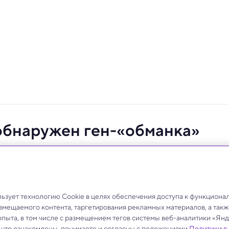
обнаружен ген-«обманка»
ти отвечает скрытый ген.
зует технологию Cookie в целях обеспечения доступа к функциона
азмещаемого контента, таргетирования рекламных материалов, а такж
опыта, в том числе с размещением тегов системы веб-аналитики «Я
, что ознакомлены, понимаете и согласны с положениями
Политики в