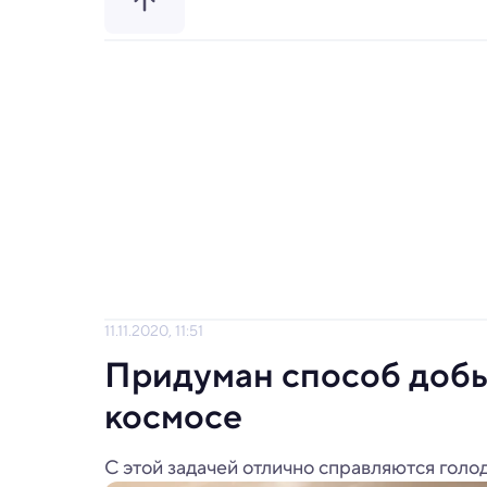
11.11.2020, 11:51
Придуман способ добы
космосе
С этой задачей отлично справляются голо