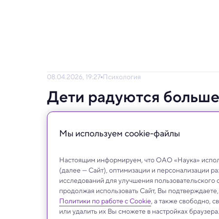
08.04.2026, 19:27
Психология
Дети радуются больше,
— выяснили психологи
Мы используем сookie-файлы
Это важное наблюдение намекает, что скл
человека, а не формируется только воспи
Настоящим информируем, что ОАО «Наука» исполь
(далее — Сайт), оптимизации и персонализации р
исследований для улучшения пользовательского 
продолжая использовать Сайт, Вы подтверждаете
Политики по работе с Cookie
, а также свободно, 
или удалить их Вы сможете в настройках браузера