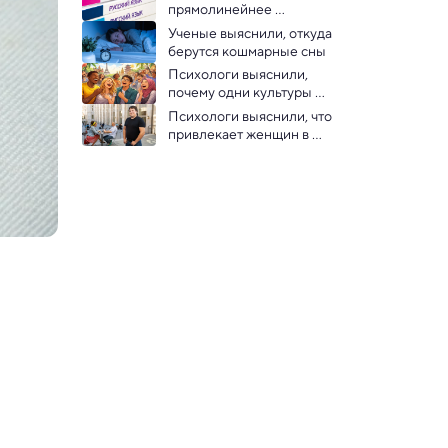
прямолинейнее 
английского
Ученые выяснили, откуда 
берутся кошмарные сны
Психологи выяснили, 
почему одни культуры 
смеются чаще других
Психологи выяснили, что 
привлекает женщин в 
мужчинах