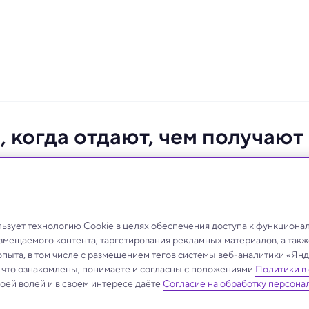
 когда отдают, чем получают
онность помогать другим может быть «встроена» в
танием.
зует технологию Cookie в целях обеспечения доступа к функциона
азмещаемого контента, таргетирования рекламных материалов, а такж
опыта, в том числе с размещением тегов системы веб-аналитики «Я
, что ознакомлены, понимаете и согласны с положениями
Политики в
своей волей и в своем интересе даёте
Согласие на обработку персона
.