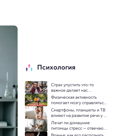
Психология
Страх упустить что-то 
важное делает нас 
несчастными — 
Физическая активность 
исследование
помогает мозгу справляться 
с детскими травмами
Смартфоны, планшеты и ТВ 
влияют на развитие речи у 
маленьких детей — 
Лечат ли домашние 
исследование
питомцы стресс — отвечают 
психологи
Вранье: как его распознать 