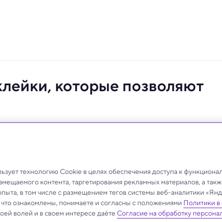
лейки, которые позволяют
омоздкого оборудования и узких специалистов, в
ое время.
зует технологию Cookie в целях обеспечения доступа к функциона
азмещаемого контента, таргетирования рекламных материалов, а такж
опыта, в том числе с размещением тегов системы веб-аналитики «Я
, что ознакомлены, понимаете и согласны с положениями
Политики в
своей волей и в своем интересе даёте
Согласие на обработку персона