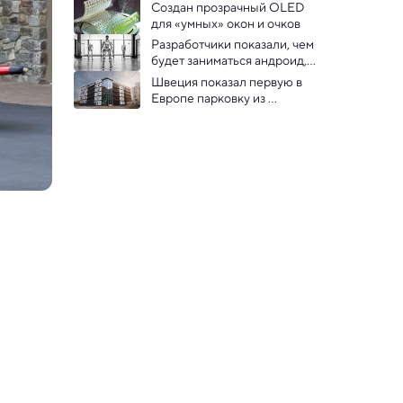
помощи людей
Создан прозрачный OLED 
для «умных» окон и очков
Разработчики показали, чем 
будет заниматься андроид, 
«трудоустроенный» в BMW 
Швеция показал первую в 
— видео
Европе парковку из 
переработанных турбин