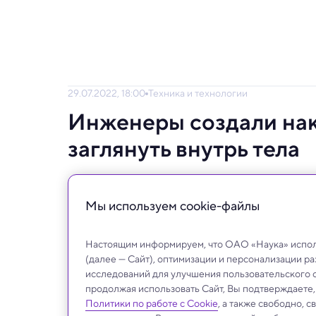
29.07.2022, 18:00
Техника и технологии
Инженеры создали нак
заглянуть внутрь тела
Обследование, которое сейчас требует гр
будущем может быть доступно всем в люб
Мы используем сookie-файлы
Настоящим информируем, что ОАО «Наука» исполь
(далее — Сайт), оптимизации и персонализации р
исследований для улучшения пользовательского 
продолжая использовать Сайт, Вы подтверждаете
Политики по работе с Cookie
, а также свободно, 