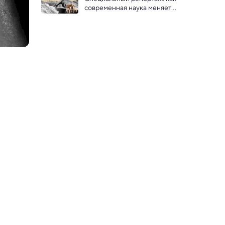
современная наука меняет 
Чечню