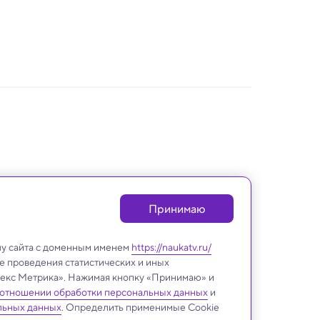
Принимаю
лу сайта с доменным именем
https://naukatv.ru/
е проведения статистических и иных
ндекс Метрика». Нажимая кнопку «Принимаю» и
 отношении обработки персональных данных
и
Техника и технологии
льных данных
. Определить применимые Cookie