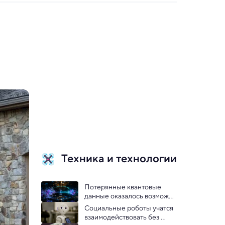
Техника и технологии
Потерянные квантовые 
данные оказалось возможно 
восстановить: физики
Социальные роботы учатся 
взаимодействовать без 