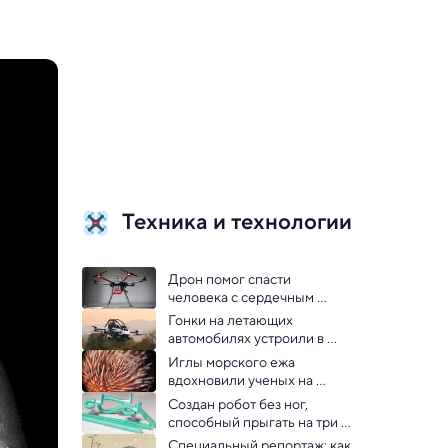
Техника и технологии
Дрон помог спасти 
человека с сердечным 
приступом
Гонки на летающих 
автомобилях устроили в 
США — видео
Иглы морского ежа 
вдохновили ученых на 
создание подводных 
Создан робот без ног, 
датчиков
способный прыгать на три 
метра в высоту — видео
Специальный репортаж: как 