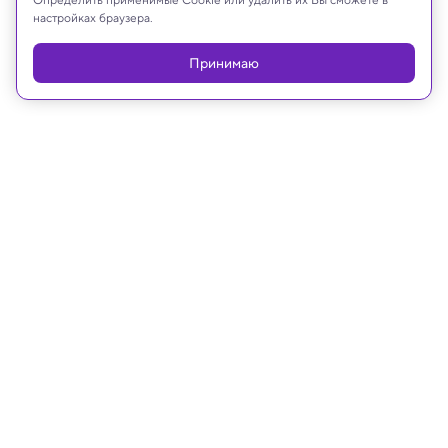
настройках браузера.
Принимаю
Реклама
21.09.2021, 16:22
Ученые рассказали, как удар
метеорита уничтожил древний
иорданский город