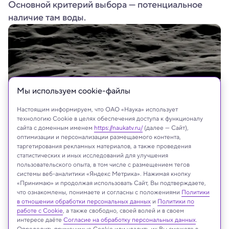
Основной критерий выбора — потенциальное
наличие там воды.
Мы используем сookie-файлы
Настоящим информируем, что ОАО «Наука» использует
технологию Cookie в целях обеспечения доступа к функционалу
сайта с доменным именем
https://naukatv.ru/
(далее — Сайт),
оптимизации и персонализации размещаемого контента,
таргетирования рекламных материалов, а также проведения
статистических и иных исследований для улучшения
пользовательского опыта, в том числе с размещением тегов
системы веб-аналитики «Яндекс Метрика». Нажимая кнопку
На сайте могут быть использованы материалы
«Принимаю» и продолжая использовать Сайт, Вы подтверждаете,
что ознакомлены, понимаете и согласны с положениями
интернет-ресурсов Facebook и Instagram,
Политики
в отношении обработки персональных данных
и
Политики по
владельцем которых является компания Meta
работе с Cookie
, а также свободно, своей волей и в своем
Platforms Inc., запрещённая на территории
интересе даёте
Согласие на обработку персональных данных
.
Российской Федерации
Определить применимые Cookie или удалить их Вы сможете в