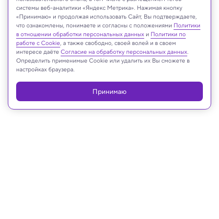
системы веб-аналитики «Яндекс Метрика». Нажимая кнопку
«Принимаю» и продолжая использовать Сайт, Вы подтверждаете,
Реклама
что ознакомлены, понимаете и согласны с положениями
Политики
в отношении обработки персональных данных
и
Политики по
работе с Cookie
, а также свободно, своей волей и в своем
интересе даёте
Согласие на обработку персональных данных
.
Определить применимые Cookie или удалить их Вы сможете в
настройках браузера.
Принимаю
14.04.2023, 13:39
Физика
Новый термоядерный рекорд:
китайский токамак удерживал
плазму 403 секунды
Когда-нибудь бесконечная чистая энергия