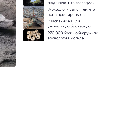
люди зачем-то разводили 
волков на балтийском 
 Археологи выяснили, что 
острове
дома престарелых 
существовали уже 1600 лет 
В Испании нашли 
назад
уникальную бронзовую 
повозку возрастом 2500 лет
270 000 бусин обнаружили 
археологи в могиле 
возрастом 5000 лет — это 
рекорд