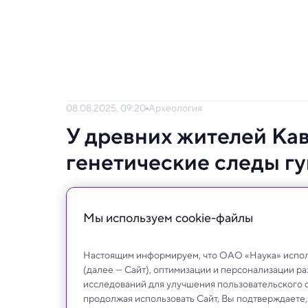
08.08.2025, 09:20
Археология
У древних жителей Ка
генетические следы гу
Одно из самых ярких открытий — намере
царства в Восточной Грузии.
Мы используем сookie-файлы
Настоящим информируем, что ОАО «Наука» исполь
(далее — Сайт), оптимизации и персонализации р
исследований для улучшения пользовательского 
продолжая использовать Сайт, Вы подтверждаете