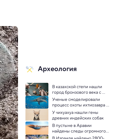
Археология
В казахской степи нашли 
город бронзового века с 
развитой металлургией
Ученые смоделировали 
процесс охоты ихтиозавра и 
результат их удивил
У чихуахуа нашли гены 
древних индейских собак
В пустыне в Аравии 
найдены следы огромного 
озера и сильных 
В Израиле найдено 2800-