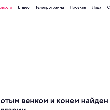
овости
Видео
Телепрограмма
Проекты
Лица
О
лотым венком и конем найден
олгарии