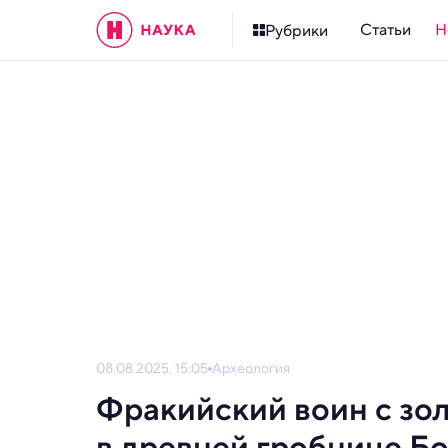
Статьи
Н
Рубрики
08.08.2025, 15:05
Археология
Фракийский воин с зо
в древней гробнице Б