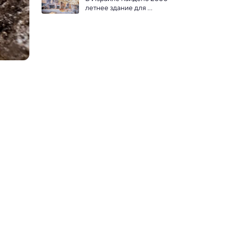
наводнений
летнее здание для 
жертвоприношений