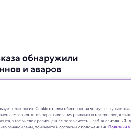
вказа обнаружили
ннов и аваров
нная деформация черепа у жителей Пиренейского
зует технологию Cookie в целях обеспечения доступа к функциона
азмещаемого контента, таргетирования рекламных материалов, а такж
опыта, в том числе с размещением тегов системы веб-аналитики «Я
, что ознакомлены, понимаете и согласны с положениями
Политики в