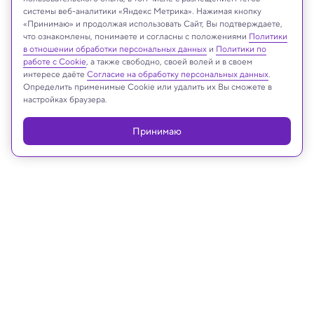
системы веб-аналитики «Яндекс Метрика». Нажимая кнопку
«Принимаю» и продолжая использовать Сайт, Вы подтверждаете,
что ознакомлены, понимаете и согласны с положениями
Политики
Реклама
в отношении обработки персональных данных
и
Политики по
работе с Cookie
, а также свободно, своей волей и в своем
интересе даёте
Согласие на обработку персональных данных
.
Определить применимые Cookie или удалить их Вы сможете в
настройках браузера.
Принимаю
26.10.2024, 18:45
Археология
Эротические фрески проливают
свет на еще одну сторону жизни
Помпеи