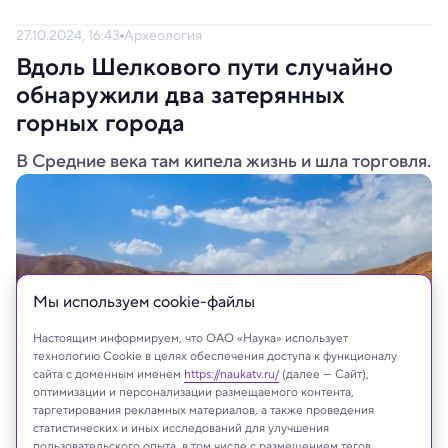
27.10.2024, 16:43
Археология
Вдоль Шелкового пути случайно
обнаружили два затерянных
горных города
В Средние века там кипела жизнь и шла торговля.
Мы используем сookie-файлы
Настоящим информируем, что ОАО «Наука» использует
технологию Cookie в целях обеспечения доступа к функционалу
сайта с доменным именем
https://naukatv.ru/
(далее — Сайт),
оптимизации и персонализации размещаемого контента,
таргетирования рекламных материалов, а также проведения
Poliorketes/Shutterstock/FOTODOM
статистических и иных исследований для улучшения
пользовательского опыта, в том числе с размещением тегов