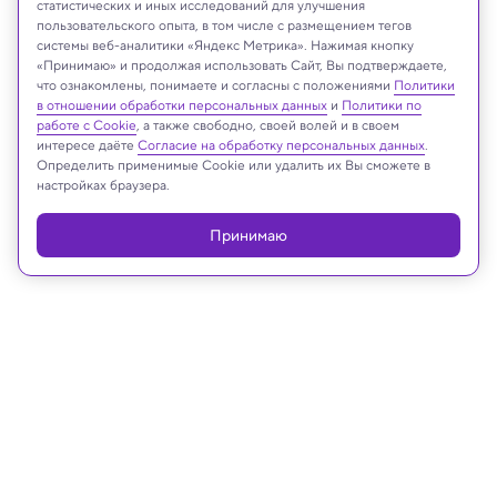
статистических и иных исследований для улучшения
пользовательского опыта, в том числе с размещением тегов
Antonio Guillem/Shutterstock/FOTODOM
системы веб-аналитики «Яндекс Метрика». Нажимая кнопку
«Принимаю» и продолжая использовать Сайт, Вы подтверждаете,
что ознакомлены, понимаете и согласны с положениями
Политики
в отношении обработки персональных данных
и
Политики по
Реклама
работе с Cookie
, а также свободно, своей волей и в своем
интересе даёте
Согласие на обработку персональных данных
.
Определить применимые Cookie или удалить их Вы сможете в
настройках браузера.
Принимаю
17.02.2025, 19:20
Психология
Психологи обнаружили
неожиданное преимущество