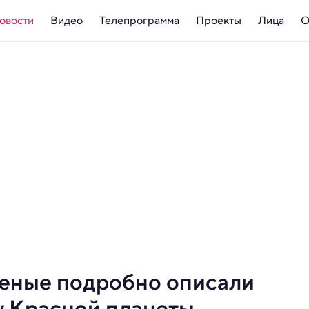
овости
Видео
Телепрограмма
Проекты
Лица
О
ученые подробно описали
у Красной планеты