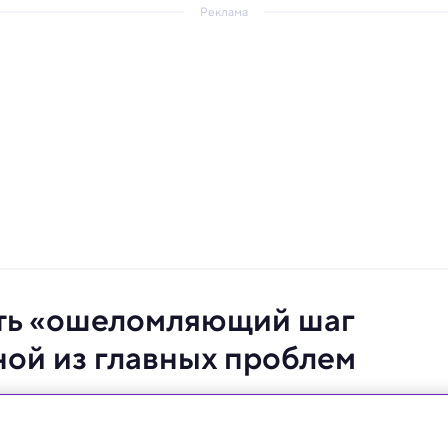
Реклама
ть «ошеломляющий шаг
ной из главных проблем
азывать структуру белков.