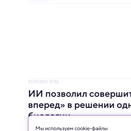
23.07.2021, 12:52
ИИ позволил соверши
вперед» в решении од
биологии
Мы используем сookie-файлы
Искусственный интеллект научился предск