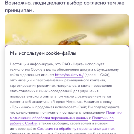
Возможно, люди делают выбор согласно тем же
принципам.
Мы используем сookie-файлы
Настоящим информируем, что ОАО «Наука» использует
технологию Cookie в целях обеспечения доступа к функционалу
сайта с доменным именем
https://naukatv.ru/
(далее — Сайт),
оптимизации и персонализации размещаемого контента,
таргетирования рекламных материалов, а также проведения
статистических и иных исследований для улучшения
пользовательского опыта, в том числе с размещением тегов
системы веб-аналитики «Яндекс Метрика». Нажимая кнопку
На сайте могут быть использованы материалы
«Принимаю» и продолжая использовать Сайт, Вы подтверждаете,
что ознакомлены, понимаете и согласны с положениями
интернет-ресурсов Facebook и Instagram,
Политики
в отношении обработки персональных данных
и
Политики по
владельцем которых является компания Meta
работе с Cookie
, а также свободно, своей волей и в своем
Platforms Inc., запрещённая на территории
интересе даёте
Согласие на обработку персональных данных
.
Российской Федерации
Определить применимые Cookie или удалить их Вы сможете в