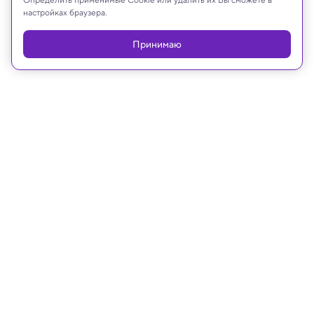
настройках браузера.
Принимаю
Реклама
06.08.2021, 13:44
Ученые нашли в космосе
«танцующих призраков»