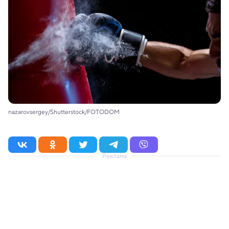
nazarovsergey/Shutterstock/FOTODOM
Реклама