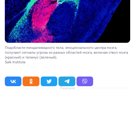
Подобласти миндалевидного тела, эмоционального центра мозга,
получают сигналы угрозы из разных областей мозга, включая ствол мозга
(красный) и таламус (зеленый).
Salk Institute
Реклама