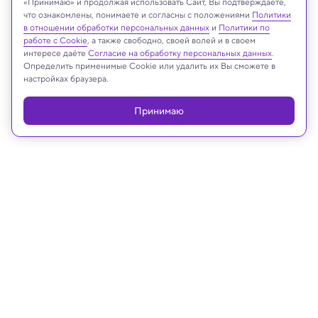
«Принимаю» и продолжая использовать Сайт, Вы подтверждаете,
что ознакомлены, понимаете и согласны с положениями
Политики
Монгольская песчанка
Shutterstock
в отношении обработки персональных данных
и
Политики по
работе с Cookie
, а также свободно, своей волей и в своем
интересе даёте
Согласие на обработку персональных данных
.
Определить применимые Cookie или удалить их Вы сможете в
настройках браузера.
Реклама
Принимаю
12.08.2022, 18:10
Биология
«Чтобы удобнее съесть тебя»: