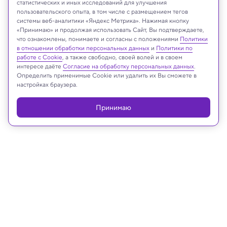
статистических и иных исследований для улучшения
пользовательского опыта, в том числе с размещением тегов
NASA/Brandon Torres-Navarrete
системы веб-аналитики «Яндекс Метрика». Нажимая кнопку
«Принимаю» и продолжая использовать Сайт, Вы подтверждаете,
что ознакомлены, понимаете и согласны с положениями
Политики
в отношении обработки персональных данных
и
Политики по
Реклама
работе с Cookie
, а также свободно, своей волей и в своем
интересе даёте
Согласие на обработку персональных данных
.
Определить применимые Cookie или удалить их Вы сможете в
настройках браузера.
Принимаю
02.07.2026, 13:05
Будущее
Частный термоядерный реактор
впервые выработал электричество