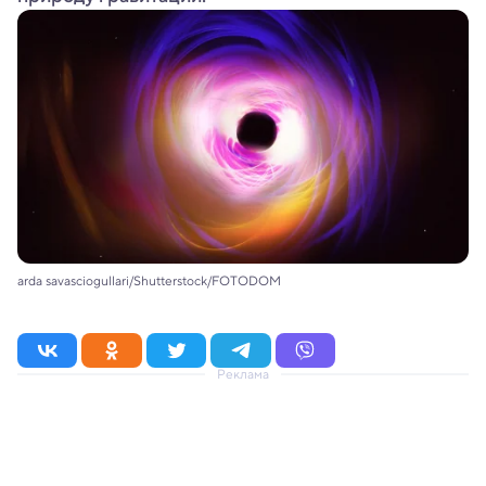
arda savasciogullari/Shutterstock/FOTODOM
Реклама