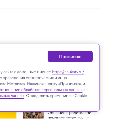
Принимаю
лу сайта с доменным именем
https://naukatv.ru/
е проведения статистических и иных
ндекс Метрика». Нажимая кнопку «Принимаю» и
 отношении обработки персональных данных
и
Психология
льных данных
. Определить применимые Cookie
Общение с родителями 
помогает детям лучше 
высыпаться — выяснили в 
Зимнее солнцестояние: 