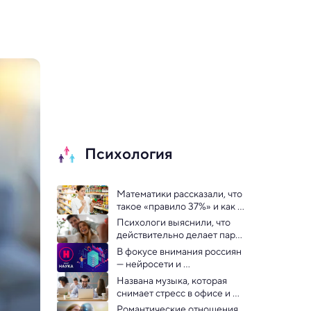
Психология
Математики рассказали, что 
такое «правило 37%» и как 
оно поможет принять 
Психологи выяснили, что 
решение
действительно делает пары 
счастливыми
В фокусе внимания россиян 
— нейросети и 
искусственный интеллект
Названа музыка, которая 
снимает стресс в офисе и 
повышает 
Романтические отношения 