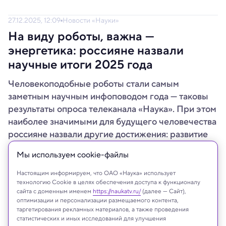
27.12.2025, 12:09
Новости «Науки»
На виду роботы, важна —
энергетика: россияне назвали
научные итоги 2025 года
Человекоподобные роботы стали самым
заметным научным инфоповодом года — таковы
результаты опроса телеканала «Наука». При этом
наиболее значимыми для будущего человечества
россияне назвали другие достижения: развитие
«зеленой» энергетики и практические результаты
Мы используем сookie-файлы
применения квантовых компьютеров.
Настоящим информируем, что ОАО «Наука» использует
технологию Cookie в целях обеспечения доступа к функционалу
сайта с доменным именем
https://naukatv.ru/
(далее — Сайт),
оптимизации и персонализации размещаемого контента,
таргетирования рекламных материалов, а также проведения
статистических и иных исследований для улучшения