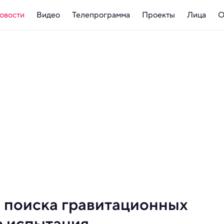
овости
Видео
Телепрограмма
Проекты
Лица
О
я поиска гравитационных
е испытания