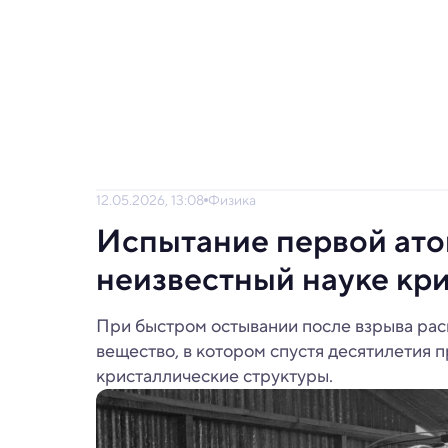
12.05.2026, 13:08
Физика
Испытание первой ат
неизвестный науке кр
При быстром остывании после взрыва ра
вещество, в котором спустя десятилетия
кристаллические структуры.