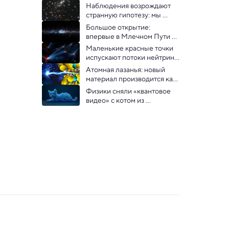
Наблюдения возрождают 
странную гипотезу: мы 
можем находиться внутри 
Большое открытие: 
черной дыры
впервые в Млечном Пути 
найдены источники 
Маленькие красные точки 
нейтрино высоких энергий
испускают потоки нейтрино, 
допустили астрофизики
Атомная лазанья: новый 
материал производится как 
пластик, а электричество 
Физики сняли «квантовое 
проводит как металл
видео» с котом из 
отдельных атомов