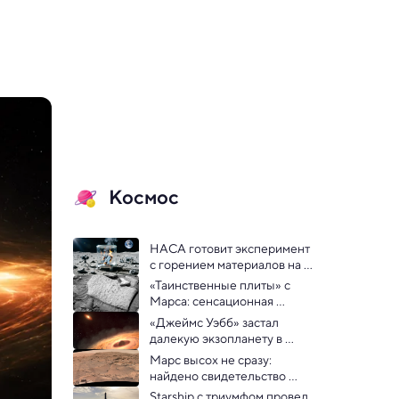
Космос
НАСА готовит эксперимент 
с горением материалов на 
Луне — и вот зачем
«Таинственные плиты» с 
Марса: сенсационная 
находка Curiosity?
«Джеймс Уэбб» застал 
далекую экзопланету в 
процессе рождения луны
Марс высох не сразу: 
найдено свидетельство 
долгой циркуляции воды 
Starship с триумфом провел 