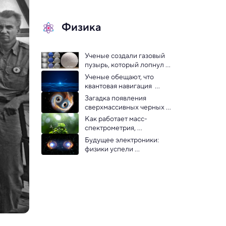
Физика
Ученые создали газовый 
пузырь, который лопнул 
только через 465 дней
Ученые обещают, что 
квантовая навигация  
способна заменить GPS
Загадка появления 
сверхмассивных черных 
дыр решена: в игру вступает 
Как работает масс-
темная материя
спектрометрия, 
позволяющая узнать состав 
Будущее электроники: 
чего угодно
физики успели 
зафиксировать «квантовый 
танец» электронов