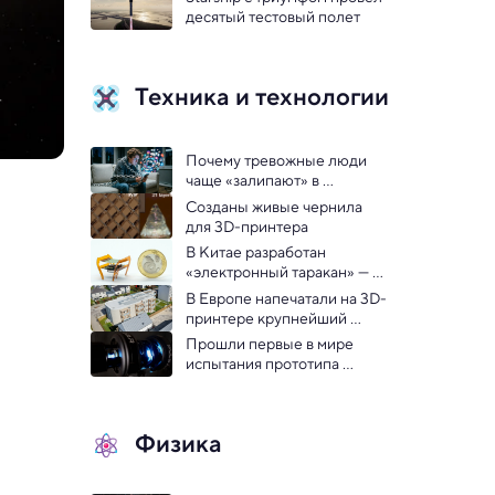
под землей
десятый тестовый полет
Техника и технологии
Почему тревожные люди 
чаще «залипают» в 
соцсетях: выяснили 
Созданы живые чернила 
психологи
для 3D-принтера
В Китае разработан 
«электронный таракан» — 
видео
В Европе напечатали на 3D-
принтере крупнейший 
жилой дом: видео
Прошли первые в мире 
испытания прототипа 
термоядерного 
космического двигателя
Физика