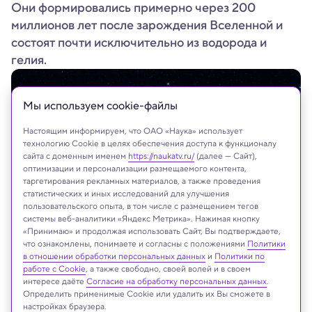
Они формировались примерно через 200
миллионов лет после зарождения Вселенной и
состоят почти исключительно из водорода и
гелия.
Мы используем сookie-файлы
Настоящим информируем, что ОАО «Наука» использует
технологию Cookie в целях обеспечения доступа к функционалу
сайта с доменным именем
https://naukatv.ru/
(далее — Сайт),
оптимизации и персонализации размещаемого контента,
таргетирования рекламных материалов, а также проведения
статистических и иных исследований для улучшения
пользовательского опыта, в том числе с размещением тегов
системы веб-аналитики «Яндекс Метрика». Нажимая кнопку
«Принимаю» и продолжая использовать Сайт, Вы подтверждаете,
первые звезды Вселенной
что ознакомлены, понимаете и согласны с положениями
Политики
Google Ai
в отношении обработки персональных данных
и
Политики по
работе с Cookie
, а также свободно, своей волей и в своем
интересе даёте
Согласие на обработку персональных данных
.
Определить применимые Cookie или удалить их Вы сможете в
настройках браузера.