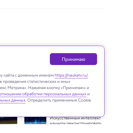
Принимаю
лу сайта с доменным именем
https://naukatv.ru/
е проведения статистических и иных
ндекс Метрика». Нажимая кнопку «Принимаю» и
 отношении обработки персональных данных
и
Техника и технологии
льных данных
. Определить применимые Cookie
Искусственный интеллект 
научили реконструировать 
городской пейзаж по звуку 
Первая коммерческая 