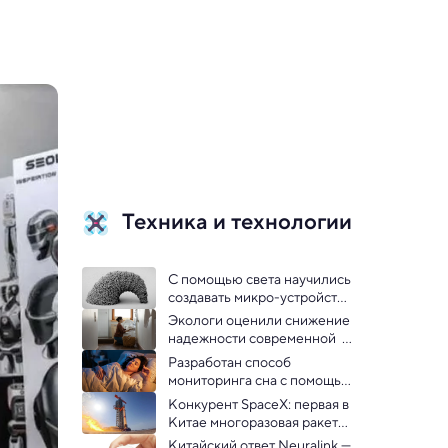
Техника и технологии
С помощью света научились 
создавать микро-устройства 
из любых материалов
Экологи оценили снижение 
надежности современной  
бытовой техники
Разработан способ 
мониторинга сна с помощью 
Wi-Fi
Конкурент SpaceX: первая в 
Китае многоразовая ракета 
успешно прошла тест 
Китайский ответ Neuralink — 