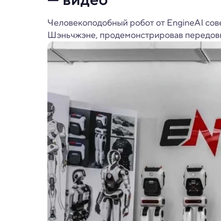
Человекоподобный робот от EngineAI сов
Шэньчжэне, продемонстрировав передовы