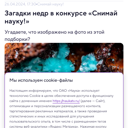
26.04.2024, 17:30
Снимай науку!
Загадки недр в конкурсе «Снимай
науку!»
Угадаете, что изображено на фото из этой
подборки?
Мы используем сookie-файлы
Настоящим информируем, что ОАО «Наука» использует
технологию Cookie в целях обеспечения доступа к функционалу
сайта с доменным именем
https://naukatv.ru/
(далее — Сайт),
оптимизации и персонализации размещаемого контента,
таргетирования рекламных материалов, а также проведения
Сростки аурихальцита. Этот минерал поэтично называют латунными
статистических и иных исследований для улучшения
цветами за его форму
пользовательского опыта, в том числе с размещением тегов
Korovko Gleb
системы веб-аналитики «Яндекс Метрика». Нажимая кнопку