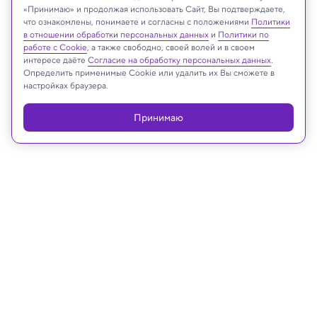
«Принимаю» и продолжая использовать Сайт, Вы подтверждаете,
что ознакомлены, понимаете и согласны с положениями
Политики
в отношении обработки персональных данных
и
Политики по
работе с Cookie
, а также свободно, своей волей и в своем
Реклама
интересе даёте
Согласие на обработку персональных данных
.
Определить применимые Cookie или удалить их Вы сможете в
настройках браузера.
Принимаю
18.04.2024, 14:00
Снимай науку!
Природа в конкурсе «Снимай
науку!» — первые работы
Настроенческий фотосет.