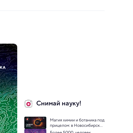
Снимай науку!
Магия химии и ботаника под 
прицелом: в Новосибирске 
пройдет выставка научных 
Более 5000  человек 