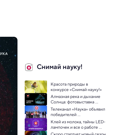
Снимай науку!
Красота природы в 
конкурсе «Снимай науку!»
Алмазная река и дыхание 
Солнца: фотовыставка 
«Снимай науку!» пройдет в 
Телеканал «Наука» объявил 
Архангельске
победителей 
видеоконкурса «Снимай 
Клей из молока, тайны LED-
науку!»
лампочек и все о работе 
маяка: названы лучшие 
Скоро стартует новый сезон 