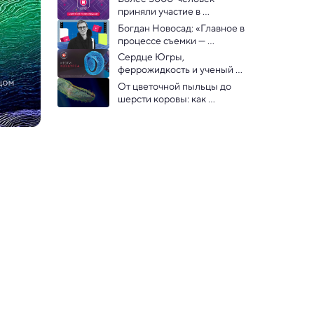
фотографий
приняли участие в 
определении победителя 
Богдан Новосад: «Главное в 
конкурса «Снимай науку» 
процессе съемки — 
получать удовольствие» 
Сердце Югры, 
феррожидкость и ученый 
тюлень Филипп: 
От цветочной пыльцы до 
фотоконкурс «Снимай 
шерсти коровы: как 
науку!» подвел итоги
выглядят знакомые нам 
вещи через микроскоп