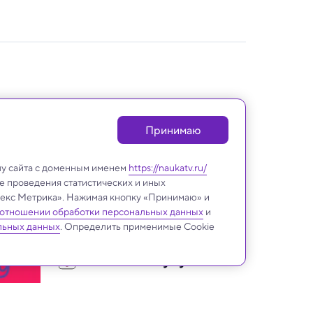
Принимаю
лу сайта с доменным именем
https://naukatv.ru/
е проведения статистических и иных
ндекс Метрика». Нажимая кнопку «Принимаю» и
 отношении обработки персональных данных
и
льных данных
. Определить применимые Cookie
Снимай науку!
Призы и шанс на 
собственную программу: 