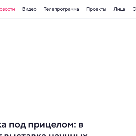
овости
Видео
Телепрограмма
Проекты
Лица
О
а под прицелом: в
 выставка научных