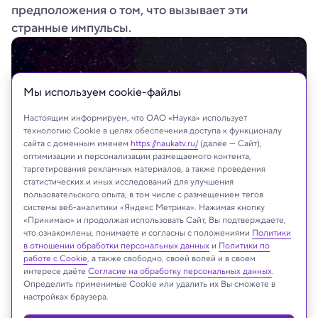
предположения о том, что вызывает эти
странные импульсы.
Мы используем сookie-файлы
Настоящим информируем, что ОАО «Наука» использует
технологию Cookie в целях обеспечения доступа к функционалу
сайта с доменным именем
https://naukatv.ru/
(далее — Сайт),
оптимизации и персонализации размещаемого контента,
таргетирования рекламных материалов, а также проведения
статистических и иных исследований для улучшения
пользовательского опыта, в том числе с размещением тегов
системы веб-аналитики «Яндекс Метрика». Нажимая кнопку
Shutterstock
«Принимаю» и продолжая использовать Сайт, Вы подтверждаете,
что ознакомлены, понимаете и согласны с положениями
Политики
в отношении обработки персональных данных
и
Политики по
работе с Cookie
, а также свободно, своей волей и в своем
интересе даёте
Согласие на обработку персональных данных
.
На сайте могут быть использованы материалы
Определить применимые Cookie или удалить их Вы сможете в
интернет-ресурсов Facebook и Instagram,
настройках браузера.
владельцем которых является компания Meta