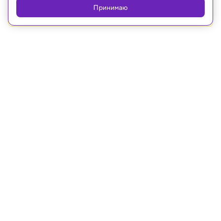
Platforms Inc., запрещённая на территории
Принимаю
Российской Федерации
Рубрики
Статьи
Новости
Видео
Телепрограмма
Проекты