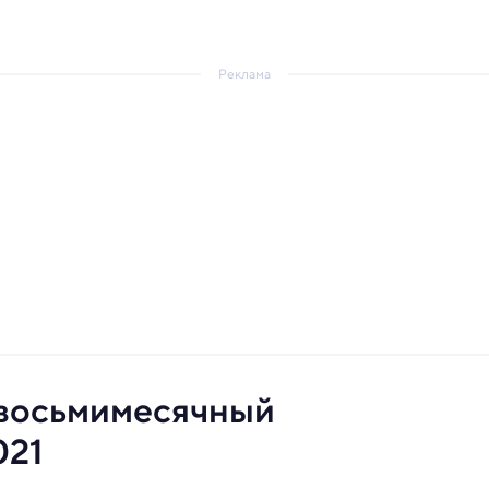
Реклама
 восьмимесячный
021