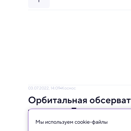
03.07.2022, 14:09
Космос
Орбитальная обсерват
транзита Луны по дис
Мы используем сookie-файлы
При тщательном рассмотрении можно увид