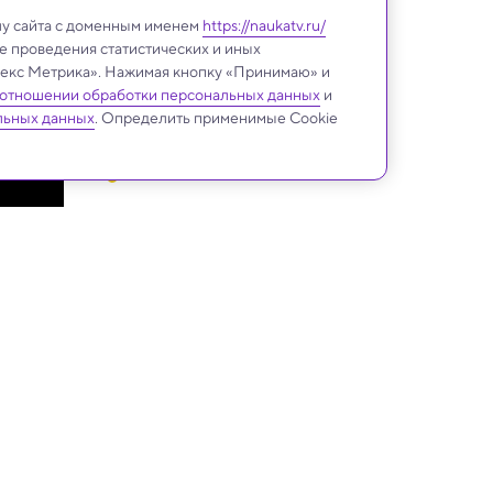
лу сайта с доменным именем
https://naukatv.ru/
е проведения статистических и иных
ндекс Метрика». Нажимая кнопку «Принимаю» и
 отношении обработки персональных данных
и
льных данных
. Определить применимые Cookie
Космос
Европейская ракета 
Spectrum упала после 
старта: видео
Обнаружена планета в пять 
раз тяжелее Юпитера с 
годом в 180 дней
Арабские астрономы 
зафиксировали сверхновые 
1006 и 1181 годах: показало 
Космическая нанопыль 
исследование
нещадно посекла Рюгу, 
показало изучение его 
Двуликость Луны 
образцов
объяснили колоссальным 
древним столкновением