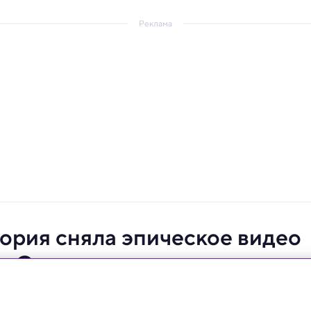
Реклама
ория сняла эпическое видео
ку Солнца
еть даже силуэт лунного рельефа.