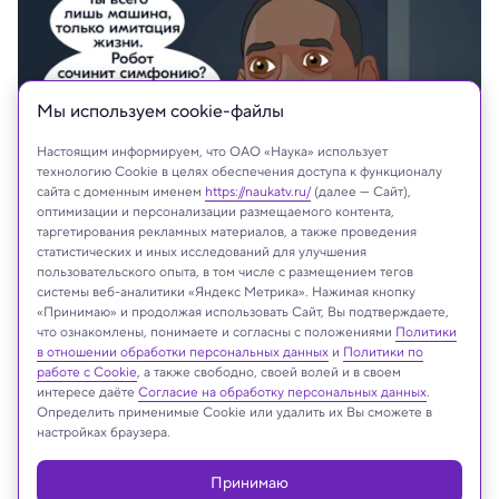
Мы используем сookie-файлы
Настоящим информируем, что ОАО «Наука» использует
технологию Cookie в целях обеспечения доступа к функционалу
сайта с доменным именем
https://naukatv.ru/
(далее — Сайт),
оптимизации и персонализации размещаемого контента,
таргетирования рекламных материалов, а также проведения
статистических и иных исследований для улучшения
пользовательского опыта, в том числе с размещением тегов
системы веб-аналитики «Яндекс Метрика». Нажимая кнопку
На сайте могут быть использованы материалы
«Принимаю» и продолжая использовать Сайт, Вы подтверждаете,
интернет-ресурсов Facebook и Instagram,
что ознакомлены, понимаете и согласны с положениями
Политики
в отношении обработки персональных данных
и
Политики по
владельцем которых является компания Meta
работе с Cookie
, а также свободно, своей волей и в своем
Platforms Inc., запрещённая на территории
интересе даёте
Согласие на обработку персональных данных
.
Российской Федерации
Определить применимые Cookie или удалить их Вы сможете в
настройках браузера.
Принимаю