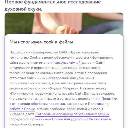
Первое фундаментальное исследование
духовной скуки.
Мы используем сookie-файлы
Настоящим информируем, что ОАО «Наука» использует
технологию Cookie в целях обеспечения доступа к функционалу
сайта с доменным именем
https://naukatv.ru/
(далее — Сайт),
оптимизации и персонализации размещаемого контента,
таргетирования рекламных материалов, а также проведения
статистических и иных исследований для улучшения
пользовательского опыта, в том числе с размещением тегов
wavebreakmedia/Shutterstock/FOTODOM
системы веб-аналитики «Яндекс Метрика». Нажимая кнопку
«Принимаю» и продолжая использовать Сайт, Вы подтверждаете,
что ознакомлены, понимаете и согласны с положениями
Политики
в отношении обработки персональных данных
и
Политики по
Реклама
работе с Cookie
, а также свободно, своей волей и в своем
интересе даёте
Согласие на обработку персональных данных
.
Определить применимые Cookie или удалить их Вы сможете в
настройках браузера.