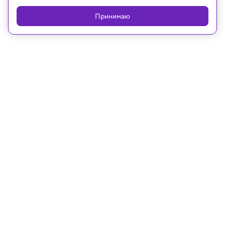
Принимаю
07.03.2025, 13:26
Медицина и здоровье
Структурный подход помог
проверить, одинаково ли мы видим
красный цвет
iScience: одинаковое восприятие цветов индивидами доказано
экспериментально
В эксперименте принимали участие и дальтоники,
что сделало его результаты еще надежнее.