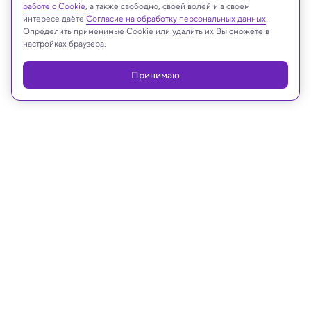
Реклама
работе с Cookie
, а также свободно, своей волей и в своем
интересе даёте
Согласие на обработку персональных данных
.
Определить применимые Cookie или удалить их Вы сможете в
настройках браузера.
Принимаю
28.08.2022, 15:59
Космос
«Джеймс Уэбб» сфотографировал
«почти идеальное» кольцо
Эйнштейна
Эта галактика находится в 12 млрд световых лет
от Земли.