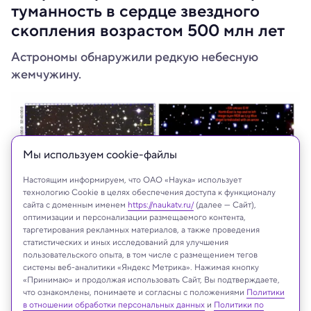
туманность в сердце звездного
скопления возрастом 500 млн лет
Астрономы обнаружили редкую небесную
жемчужину.
Мы используем сookie-файлы
Настоящим информируем, что ОАО «Наука» использует
технологию Cookie в целях обеспечения доступа к функционалу
сайта с доменным именем
https://naukatv.ru/
(далее — Сайт),
оптимизации и персонализации размещаемого контента,
таргетирования рекламных материалов, а также проведения
статистических и иных исследований для улучшения
пользовательского опыта, в том числе с размещением тегов
Университет Гонконга
системы веб-аналитики «Яндекс Метрика». Нажимая кнопку
«Принимаю» и продолжая использовать Сайт, Вы подтверждаете,
что ознакомлены, понимаете и согласны с положениями
Политики
в отношении обработки персональных данных
и
Политики по