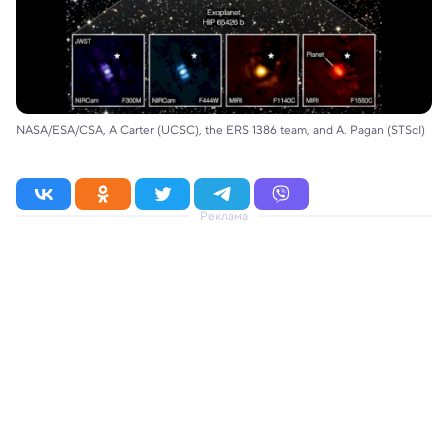
NASA/ESA/CSA, A Carter (UCSC), the ERS 1386 team, and A. Pagan (STScI)
Реклама