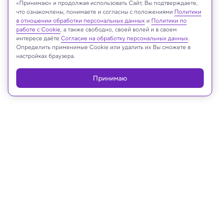
Sven Hansche/Shutterstock/FOTODOM
«Принимаю» и продолжая использовать Сайт, Вы подтверждаете,
что ознакомлены, понимаете и согласны с положениями
Политики
в отношении обработки персональных данных
и
Политики по
работе с Cookie
, а также свободно, своей волей и в своем
интересе даёте
Согласие на обработку персональных данных
.
Реклама
Определить применимые Cookie или удалить их Вы сможете в
настройках браузера.
Принимаю
10.06.2025, 15:12
Биология
2000-летние кипарисы раскрыли
тайну климатических катастроф
прошлого