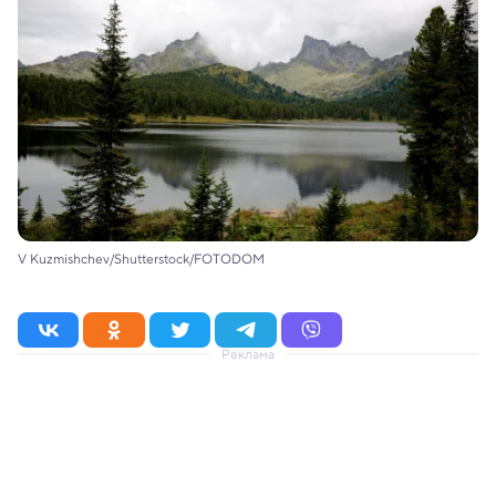
V Kuzmishchev/Shutterstock/FOTODOM
Реклама