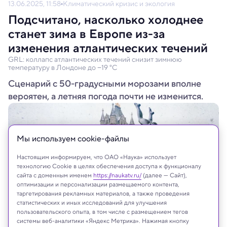
13.06.2025, 11:58
Климатический кризис и экология
Подсчитано, насколько холоднее
станет зима в Европе из-за
изменения атлантических течений
GRL: коллапс атлантических течений снизит зимнюю
температуру в Лондоне до −19 °C
Сценарий с 50-градусными морозами вполне
вероятен, а летняя погода почти не изменится.
Мы используем сookie-файлы
Настоящим информируем, что ОАО «Наука» использует
технологию Cookie в целях обеспечения доступа к функционалу
сайта с доменным именем
https://naukatv.ru/
(далее — Сайт),
оптимизации и персонализации размещаемого контента,
таргетирования рекламных материалов, а также проведения
статистических и иных исследований для улучшения
пользовательского опыта, в том числе с размещением тегов
системы веб-аналитики «Яндекс Метрика». Нажимая кнопку