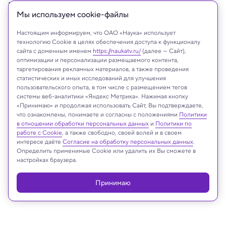
экспериментах.
Мы используем сookie-файлы
Настоящим информируем, что ОАО «Наука» использует
технологию Cookie в целях обеспечения доступа к функционалу
сайта с доменным именем
https://naukatv.ru/
(далее — Сайт),
оптимизации и персонализации размещаемого контента,
таргетирования рекламных материалов, а также проведения
статистических и иных исследований для улучшения
пользовательского опыта, в том числе с размещением тегов
системы веб-аналитики «Яндекс Метрика». Нажимая кнопку
«Принимаю» и продолжая использовать Сайт, Вы подтверждаете,
что ознакомлены, понимаете и согласны с положениями
Политики
в отношении обработки персональных данных
и
Политики по
работе с Cookie
, а также свободно, своей волей и в своем
Устройство для квантовой телепортации
интересе даёте
Согласие на обработку персональных данных
.
University of Stuttgart
Определить применимые Cookie или удалить их Вы сможете в
настройках браузера.
Принимаю
Реклама