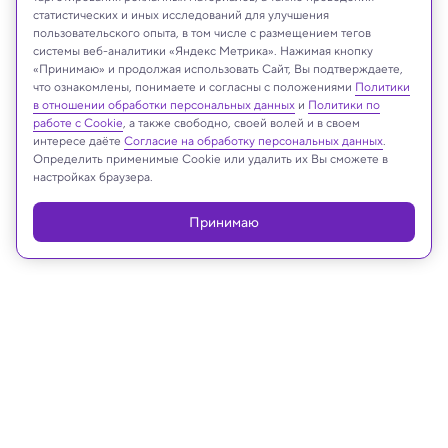
статистических и иных исследований для улучшения
пользовательского опыта, в том числе с размещением тегов
системы веб-аналитики «Яндекс Метрика». Нажимая кнопку
NASA/Solar Dynamics Observatory
«Принимаю» и продолжая использовать Сайт, Вы подтверждаете,
что ознакомлены, понимаете и согласны с положениями
Политики
в отношении обработки персональных данных
и
Политики по
работе с Cookie
, а также свободно, своей волей и в своем
интересе даёте
Согласие на обработку персональных данных
.
Реклама
Определить применимые Cookie или удалить их Вы сможете в
настройках браузера.
Принимаю
17.07.2025, 11:00
Космос
Создано простое устройство для