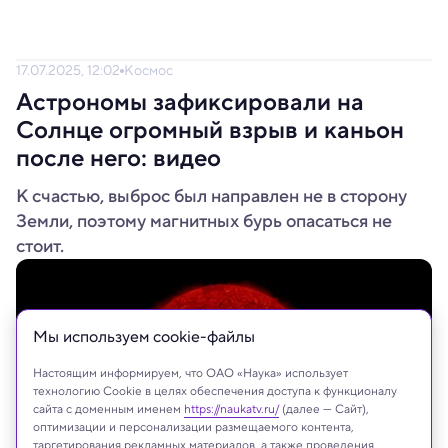
17.07.2025, 12:02
Космос
Астрономы зафиксировали на
Солнце огромный взрыв и каньон
после него: видео
К счастью, выброс был направлен не в сторону
Земли, поэтому магнитных бурь опасаться не
стоит.
Мы используем сookie-файлы
Настоящим информируем, что ОАО «Наука» использует
технологию Cookie в целях обеспечения доступа к функционалу
сайта с доменным именем
https://naukatv.ru/
(далее — Сайт),
оптимизации и персонализации размещаемого контента,
таргетирования рекламных материалов, а также проведения