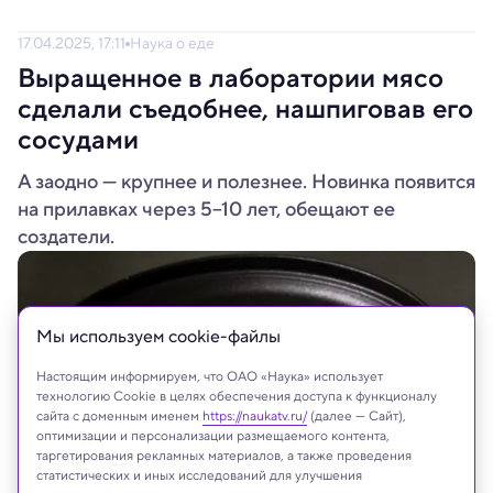
17.04.2025, 17:11
Наука о еде
Выращенное в лаборатории мясо
сделали съедобнее, нашпиговав его
сосудами
А заодно — крупнее и полезнее. Новинка появится
на прилавках через 5–10 лет, обещают ее
создатели.
Мы используем сookie-файлы
Настоящим информируем, что ОАО «Наука» использует
технологию Cookie в целях обеспечения доступа к функционалу
сайта с доменным именем
https://naukatv.ru/
(далее — Сайт),
оптимизации и персонализации размещаемого контента,
таргетирования рекламных материалов, а также проведения
статистических и иных исследований для улучшения