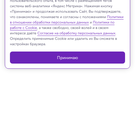
пользовательского опыта, в том числе с размещением тегов
системы веб-аналитики «Яндекс Метрика». Нажимая кнопку
Shoji Takeuchi/University of Tokyo
«Принимаю» и продолжая использовать Сайт, Вы подтверждаете,
что ознакомлены, понимаете и согласны с положениями
Политики
в отношении обработки персональных данных
и
Политики по
работе с Cookie
, а также свободно, своей волей и в своем
интересе даёте
Согласие на обработку персональных данных
.
Реклама
Определить применимые Cookie или удалить их Вы сможете в
настройках браузера.
Принимаю
17.04.2025, 15:30
Техника и технологии
Дождь может стать источником
чистой электроэнергии