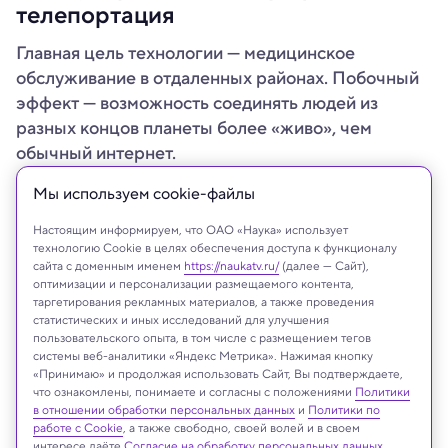
телепортация
Главная цель технологии — медицинское
обслуживание в отдаленных районах. Побочный
эффект — возможность соединять людей из
разных концов планеты более «живо», чем
обычный интернет.
Мы используем сookie-файлы
Настоящим информируем, что ОАО «Наука» использует
технологию Cookie в целях обеспечения доступа к функционалу
сайта с доменным именем
https://naukatv.ru/
(далее — Сайт),
оптимизации и персонализации размещаемого контента,
таргетирования рекламных материалов, а также проведения
статистических и иных исследований для улучшения
пользовательского опыта, в том числе с размещением тегов
системы веб-аналитики «Яндекс Метрика». Нажимая кнопку
«Принимаю» и продолжая использовать Сайт, Вы подтверждаете,
что ознакомлены, понимаете и согласны с положениями
Политики
в отношении обработки персональных данных
и
Политики по
University of Western Ontario
работе с Cookie
, а также свободно, своей волей и в своем
интересе даёте
Согласие на обработку персональных данных
.