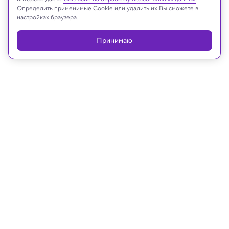
Определить применимые Cookie или удалить их Вы сможете в
настройках браузера.
Реклама
Принимаю
04.08.2022, 16:55
Биология
Эмбрион мыши смогли вырастить
без яйцеклетки, сперматозоида и
матки
Это может однажды сделать реальным