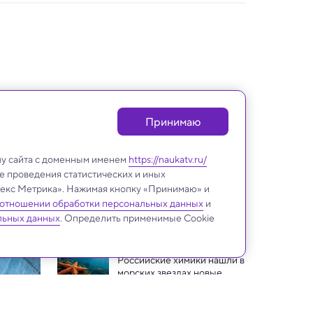
Принимаю
лу сайта с доменным именем
https://naukatv.ru/
е проведения статистических и иных
ндекс Метрика». Нажимая кнопку «Принимаю» и
 отношении обработки персональных данных
и
Медицина и здоровье
льных данных
. Определить применимые Cookie
Российские химики нашли в 
морских звездах новые 
полезные молекулы
Кофеин может стать новым 
инструментом в борьбе с 