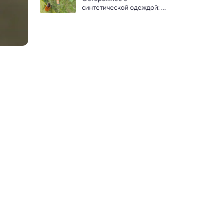
синтетической одеждой: 
статическое электричество 
привлекает клещей