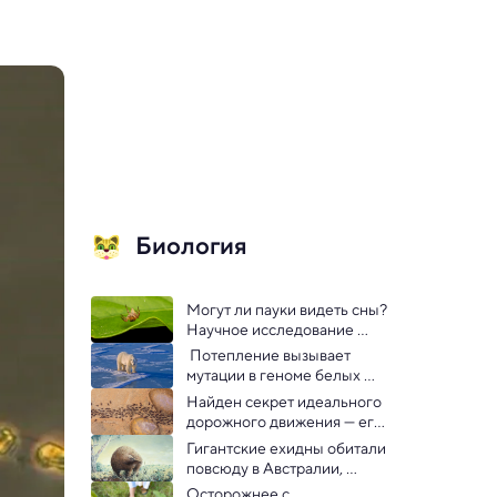
Биология
Могут ли пауки видеть сны? 
Научное исследование 
ищет ответ 
 Потепление вызывает 
мутации в геноме белых 
медведей — открытие
Найден секрет идеального 
дорожного движения — его 
подсмотрели у муравьев 
Гигантские ехидны обитали 
повсюду в Австралии, 
обнаружили палеонтологи
Осторожнее с 