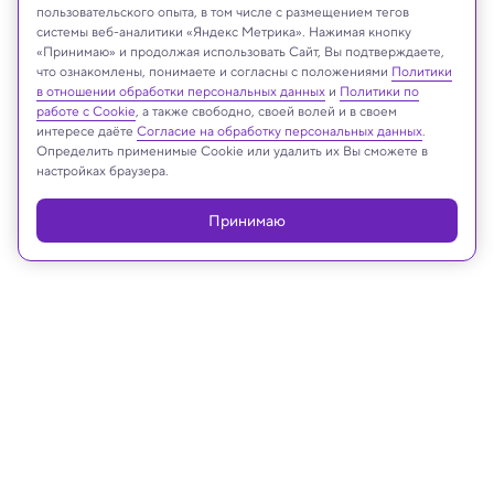
пользовательского опыта, в том числе с размещением тегов
системы веб-аналитики «Яндекс Метрика». Нажимая кнопку
ПНИПУ
«Принимаю» и продолжая использовать Сайт, Вы подтверждаете,
что ознакомлены, понимаете и согласны с положениями
Политики
в отношении обработки персональных данных
и
Политики по
работе с Cookie
, а также свободно, своей волей и в своем
интересе даёте
Согласие на обработку персональных данных
.
Реклама
Определить применимые Cookie или удалить их Вы сможете в
настройках браузера.
Принимаю
25.12.2025, 15:01
Медицина и здоровье
Ученые сумели «разогнать