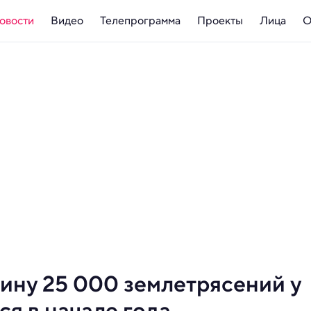
овости
Видео
Телепрограмма
Проекты
Лица
О
ину 25 000 землетрясений у
я в начале года