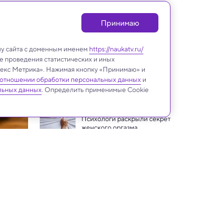
Принимаю
лу сайта с доменным именем
https://naukatv.ru/
е проведения статистических и иных
ндекс Метрика». Нажимая кнопку «Принимаю» и
 отношении обработки персональных данных
и
Медицина и здоровье
льных данных
. Определить применимые Cookie
Психологи раскрыли секрет 
женского оргазма
Изобретен ИИ-стетоскоп, 
способный выявить болезнь 
сердца за 15 секунд
Опасен ли фтор в воде для 
мозга детей: крупное 
исследование дало ответ
Скрытый жир связали с 
ускоренным старением 
даже у людей с нормальным 
Витамин С обновляет «гены 
весом
молодости» кожи, обращая 
возрастное истончение — 