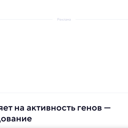
Реклама
ет на активность генов —
дование