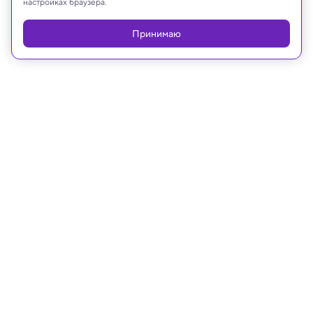
настройках браузера.
Принимаю
30.01.2023, 10:00
Физика
Ученые продолжают изучать
проблемы равновесия веществ в
воде
Российский ученый составил обширный обзор
статей о растворах веществ в сверхмалых
концентрациях.