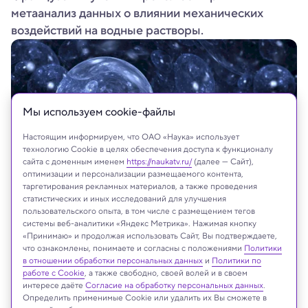
метаанализ данных о влиянии механических
воздействий на водные растворы.
Мы используем сookie-файлы
Настоящим информируем, что ОАО «Наука» использует
технологию Cookie в целях обеспечения доступа к функционалу
сайта с доменным именем
https://naukatv.ru/
(далее — Сайт),
оптимизации и персонализации размещаемого контента,
таргетирования рекламных материалов, а также проведения
статистических и иных исследований для улучшения
Shutterstock
пользовательского опыта, в том числе с размещением тегов
системы веб-аналитики «Яндекс Метрика». Нажимая кнопку
«Принимаю» и продолжая использовать Сайт, Вы подтверждаете,
что ознакомлены, понимаете и согласны с положениями
Политики
в отношении обработки персональных данных
и
Политики по
Реклама
работе с Cookie
, а также свободно, своей волей и в своем
интересе даёте
Согласие на обработку персональных данных
.
Определить применимые Cookie или удалить их Вы сможете в