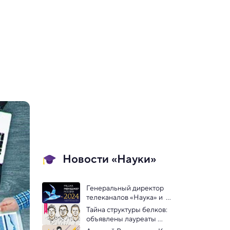
Новости «Науки»
Генеральный директор 
телеканалов «Наука» и  
«Моя Планета» Григорий 
Тайна структуры белков: 
Ковбасюк стал лауреатом 
объявлены лауреаты 
премии «Медиа-Менеджер 
Нобелевской премии 2024 