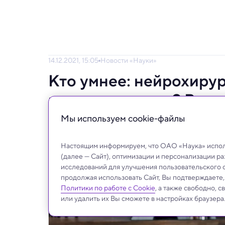
14.12.2021, 15:05
Новости «Науки»
Кто умнее: нейрохиру
ракетостроения? Выяс
Мы используем сookie-файлы
Когда говорят о чем-то простом, в англий
ракетостроение» или «Это не операция н
Настоящим информируем, что ОАО «Наука» исполь
нейробиологов попыталась с научной точки
(далее — Сайт), оптимизации и персонализации р
видов деятельности умнее.
исследований для улучшения пользовательского 
продолжая использовать Сайт, Вы подтверждаете
Политики по работе с Cookie
, а также свободно, 
или удалить их Вы сможете в настройках браузера