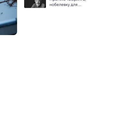
нобелевку для 
информатиков, получил  
исследователь случайности 
в вычислениях 