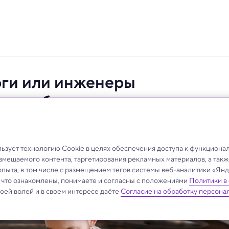
рги или инженеры
няют британские ученые
ском языке часто используют фразы «Это не
а головном мозге». Команда беспристрастных
зует технологию Cookie в целях обеспечения доступа к функциона
 зрения выяснить, кто из представителей этих двух
азмещаемого контента, таргетирования рекламных материалов, а такж
опыта, в том числе с размещением тегов системы веб-аналитики «Я
, что ознакомлены, понимаете и согласны с положениями
Политики в
своей волей и в своем интересе даёте
Согласие на обработку персона
.