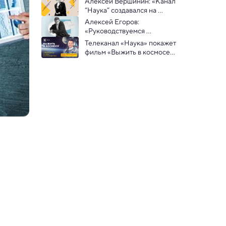
Алексей Вершинин: «Канал 
России  — 2024» 
года по химии
“Наука” создавался на 
драйве, поэтому все 
Алексей Егоров: 
получилось»
«Руководствуемся 
принципом: я бы такое 
Телеканал «Наука» покажет 
посмотрел!»
фильм «Выжить в космосе» 
в российских регионах: от 
Красноярска до 
Калининграда