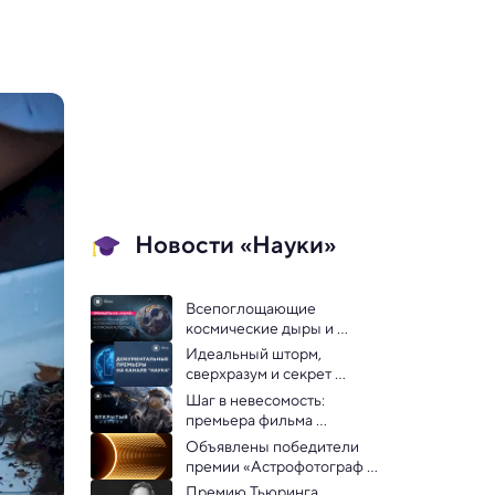
Новости «Науки»
Всепоглощающие 
космические дыры и 
опасные астероиды: 
Идеальный шторм, 
премьеры на «Науке»
сверхразум и секрет 
популярности кофе: 
Шаг в невесомость: 
премьеры на «Науке»
премьера фильма 
«Открытый космос»
Объявлены победители 
премии «Астрофотограф 
года»
Премию Тьюринга, 