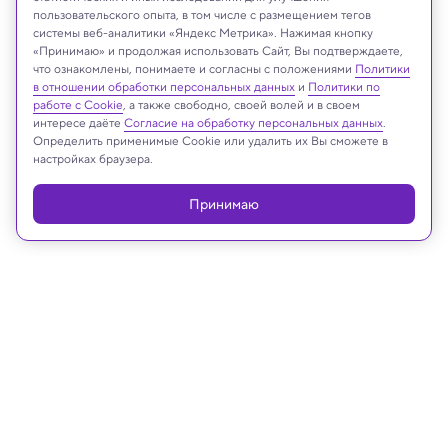
пользовательского опыта, в том числе с размещением тегов
системы веб-аналитики «Яндекс Метрика». Нажимая кнопку
«Принимаю» и продолжая использовать Сайт, Вы подтверждаете,
что ознакомлены, понимаете и согласны с положениями
Политики
Delpixel/Shutterstock/FOTODOM
в отношении обработки персональных данных
и
Политики по
работе с Cookie
, а также свободно, своей волей и в своем
интересе даёте
Согласие на обработку персональных данных
.
Определить применимые Cookie или удалить их Вы сможете в
настройках браузера.
Реклама
Принимаю
29.09.2025, 19:21
Археология