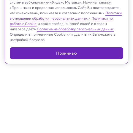
системы веб-аналитики «Яндекс Метрика». Нажимая кнопку
«Принимаю» и продолжая использовать Сайт, Вы подтверждаете,
что ознакомлены, понимаете и согласны с положениями
Политики
в отношении обработки персональных данных
и
Политики по
работе с Cookie
, а также свободно, своей волей и в своем
Реклама
интересе даёте
Согласие на обработку персональных данных
.
Определить применимые Cookie или удалить их Вы сможете в
настройках браузера.
Принимаю
13.05.2025, 13:30
Космос
НАСА превратило в музыку звуки
умирающей звезды