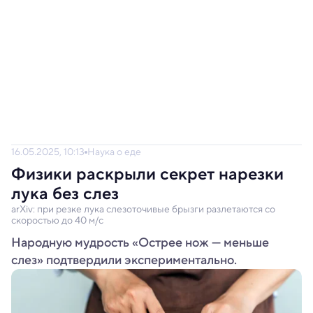
16.05.2025, 10:13
Наука о еде
Физики раскрыли секрет нарезки
лука без слез
arXiv: при резке лука слезоточивые брызги разлетаются со
скоростью до 40 м/с
Народную мудрость «Острее нож — меньше
слез» подтвердили экспериментально.