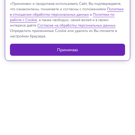
«Принимаю» и продолжая использовать Сайт, Вы подтверждаете,
что ознакомлены, понимаете и согласны с положениями
Политики
Реклама
в отношении обработки персональных данных
и
Политики по
работе с Cookie
, а также свободно, своей волей и в своем
интересе даёте
Согласие на обработку персональных данных
.
Определить применимые Cookie или удалить их Вы сможете в
настройках браузера.
Принимаю
11.09.2025, 13:22
Археология
Захоронение каменного века в
Латвии развенчало стереотип о
мужчинах-охотниках
PLoS ONE: в неолите детей и женщин в Балтии хоронили с
каменными орудиями