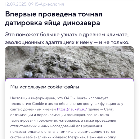
12.09.2025, 09:15
Археология
Впервые проведена точная
датировка яйца динозавра
Это поможет больше узнать о древнем климате,
эволюционных адаптациях к нему — и не только.
Мы используем сookie-файлы
Настоящим информируем, что ОАО «Наука» использует
технологию Cookie в целях обеспечения доступа к функционалу
сайта с доменным именем
https://naukatv.ru/
(далее — Сайт),
оптимизации и персонализации размещаемого контента,
таргетирования рекламных материалов, а также проведения
Bi Zhao / Hubei Institute of Geosciences
статистических и иных исследований для улучшения
пользовательского опыта, в том числе с размещением тегов
системы веб-аналитики «Яндекс Метрика». Нажимая кнопку