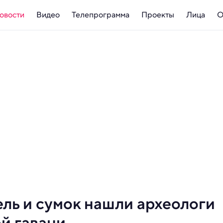
овости
Видео
Телепрограмма
Проекты
Лица
О
ль и сумок нашли археологи
й гавани