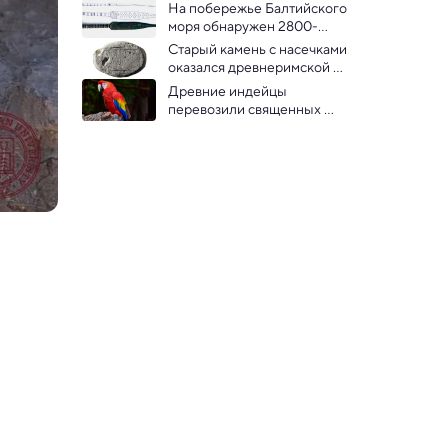
собирая в лесу спаржу
На побережье Балтийского 
моря обнаружен 2800-
летний гальштатский 
Старый камень с насечками 
кинжал 
оказался древнеримской 
настольной игрой
Древние индейцы 
перевозили священных 
птиц за 500 км через горы — 
открытие