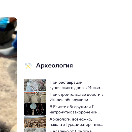
Археология
При реставрации 
купеческого дома в Москве 
обнаружено 20 000 
При строительстве дороги в 
серебряных монет
Италии обнаружили 
святилище доримской 
В Египте обнаружили 11 
эпохи
нетронутых захоронений 
Среднего царства, полных 
Археологи, возможно, 
драгоценностей
нашли в Турции затерянный 
город Арсамея
Недалеко от Лондона 