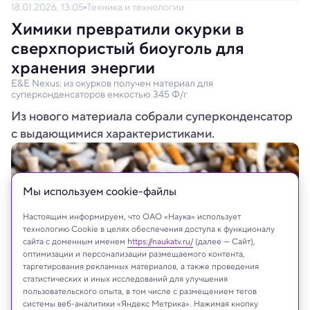
18.01.2026, 13:05
Техника и технологии
Химики превратили окурки в
сверхпористый биоуголь для
хранения энергии
E&E Nexus: из окурков получен материал для
суперконденсаторов емкостью 345 Ф/г
Из нового материала собрали суперконденсатор
с выдающимися характеристиками.
Мы используем сookie-файлы
Настоящим информируем, что ОАО «Наука» использует
технологию Cookie в целях обеспечения доступа к функционалу
сайта с доменным именем
https://naukatv.ru/
(далее — Сайт),
оптимизации и персонализации размещаемого контента,
таргетирования рекламных материалов, а также проведения
статистических и иных исследований для улучшения
пользовательского опыта, в том числе с размещением тегов
системы веб-аналитики «Яндекс Метрика». Нажимая кнопку