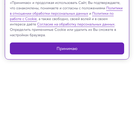
js-photo/Shuterstock/FOTODOM
«Принимаю» и продолжая использовать Сайт, Вы подтверждаете,
что ознакомлены, понимаете и согласны с положениями
Политики
в отношении обработки персональных данных
и
Политики по
работе с Cookie
, а также свободно, своей волей и в своем
интересе даёте
Согласие на обработку персональных данных
.
Реклама
Определить применимые Cookie или удалить их Вы сможете в
настройках браузера.
Принимаю
13.01.2026, 15:41
Биология
Биотехнологи вырастили дрожжи,
которые сделают ненужным