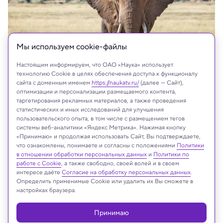
Мы используем сookie-файлы
Настоящим информируем, что ОАО «Наука» использует
технологию Cookie в целях обеспечения доступа к функционалу
сайта с доменным именем
https://naukatv.ru/
(далее — Сайт),
оптимизации и персонализации размещаемого контента,
Shutterstock
таргетирования рекламных материалов, а также проведения
статистических и иных исследований для улучшения
пользовательского опыта, в том числе с размещением тегов
системы веб-аналитики «Яндекс Метрика». Нажимая кнопку
На сайте могут быть использованы материалы
«Принимаю» и продолжая использовать Сайт, Вы подтверждаете,
интернет-ресурсов Facebook и Instagram,
что ознакомлены, понимаете и согласны с положениями
Политики
в отношении обработки персональных данных
и
Политики по
владельцем которых является компания Meta
работе с Cookie
, а также свободно, своей волей и в своем
Platforms Inc., запрещённая на территории
интересе даёте
Согласие на обработку персональных данных
.
Российской Федерации
Определить применимые Cookie или удалить их Вы сможете в
настройках браузера.
Принимаю
Реклама