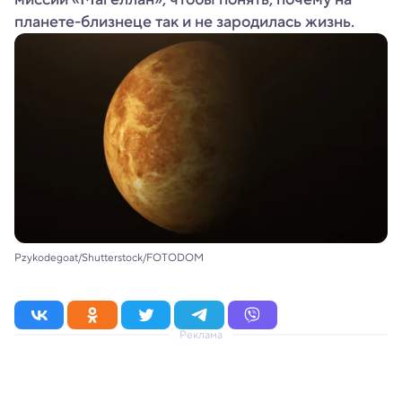
планете-близнеце так и не зародилась жизнь.
Pzykodegoat/Shutterstock/FOTODOM
Реклама