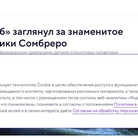
» заглянул за знаменитое
тики Сомбреро
фракрасном диапазоне детали структуры галактики
раскрывают структуру ее космической пыли и
зует технологию Cookie в целях обеспечения доступа к функциона
азмещаемого контента, таргетирования рекламных материалов, а такж
опыта, в том числе с размещением тегов системы веб-аналитики «Я
, что ознакомлены, понимаете и согласны с положениями
Политики в
своей волей и в своем интересе даёте
Согласие на обработку персона
.