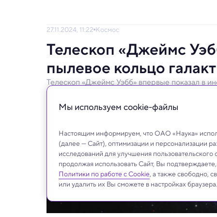
27.11.2024, 11:22
Космос
Телескоп «Джеймс Уэбб
пылевое кольцо галак
Телескоп «Джеймс Уэбб» впервые показал в ин
Сомбреро
Мы используем сookie-файлы
Потрясающие кадры галактики Сомбреро 
секреты звездообразования.
Настоящим информируем, что ОАО «Наука» исполь
(далее — Сайт), оптимизации и персонализации р
исследований для улучшения пользовательского 
продолжая использовать Сайт, Вы подтверждаете
Политики по работе с Cookie
, а также свободно, 
или удалить их Вы сможете в настройках браузера