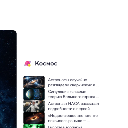
Космос
Астрономы случайно 
разглядели сверхновую в 
мощный природный 
Симуляция «спасла» 
телескоп
теорию Большого взрыва и 
объяснила раннее 
Астронавт НАСА рассказал 
появление галактик
подробности о первой 
медицинской эвакуации с 
«Недостающее звено»: что 
МКС
появилось раньше — 
черные дыры или 
Гипотеза зоопарка 