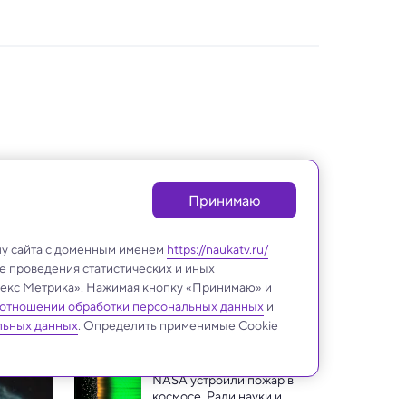
Принимаю
лу сайта с доменным именем
https://naukatv.ru/
е проведения статистических и иных
ндекс Метрика». Нажимая кнопку «Принимаю» и
 отношении обработки персональных данных
и
Космос
льных данных
. Определить применимые Cookie
NASA устроили пожар в 
космосе. Ради науки и 