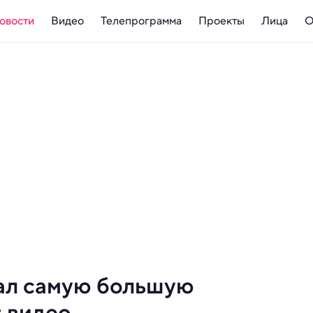
овости
Видео
Телепрограмма
Проекты
Лица
О
ал самую большую
 видео