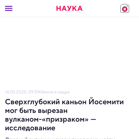
14.05.2025, 09:59
Земля и недра
Сверхглубокий каньон Йосемити
мог быть вырезан
вулканом-«призраком» —
исследование