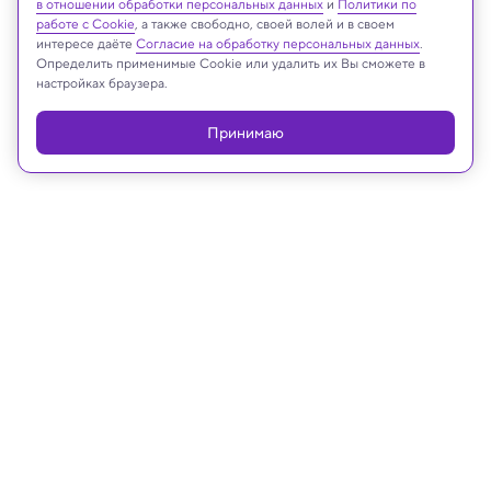
в отношении обработки персональных данных
и
Политики по
работе с Cookie
, а также свободно, своей волей и в своем
интересе даёте
Согласие на обработку персональных данных
.
Определить применимые Cookie или удалить их Вы сможете в
настройках браузера.
Принимаю
07.05.2025, 13:51
Климатический кризис и экология
31% фруктов и овощей содержат
химикаты из автомобильных шин:
исследование
Токсичные соединения обнаружены даже в
органической продукции и в продуктах из
магазинов, удаленных от оживленных трасс.