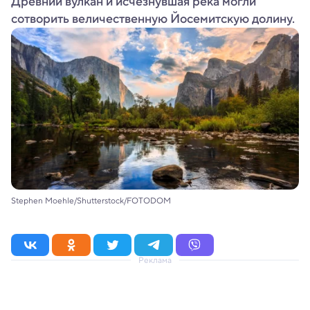
Древний вулкан и исчезнувшая река могли
сотворить величественную Йосемитскую долину.
Stephen Moehle/Shutterstock/FOTODOM
Реклама