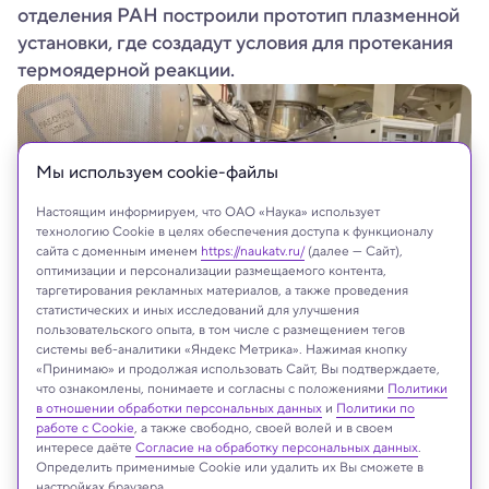
отделения РАН построили прототип плазменной
установки, где создадут условия для протекания
термоядерной реакции.
Мы используем сookie-файлы
Настоящим информируем, что ОАО «Наука» использует
технологию Cookie в целях обеспечения доступа к функционалу
сайта с доменным именем
https://naukatv.ru/
(далее — Сайт),
оптимизации и персонализации размещаемого контента,
таргетирования рекламных материалов, а также проведения
статистических и иных исследований для улучшения
пользовательского опыта, в том числе с размещением тегов
системы веб-аналитики «Яндекс Метрика». Нажимая кнопку
Сергей Мурахтин возле установки КОТ.
«Принимаю» и продолжая использовать Сайт, Вы подтверждаете,
Фото - Юлия Клюшникова. ИЯФ СО РАН
что ознакомлены, понимаете и согласны с положениями
Политики
в отношении обработки персональных данных
и
Политики по
работе с Cookie
, а также свободно, своей волей и в своем
интересе даёте
Согласие на обработку персональных данных
.
На сайте могут быть использованы материалы
Определить применимые Cookie или удалить их Вы сможете в
настройках браузера.